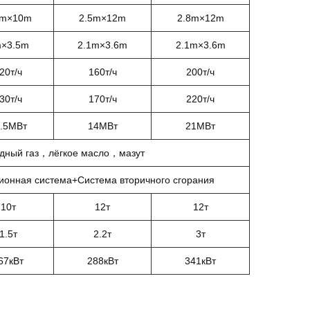
5m×10m
2.5m×12m
2.8m×12m
×3.5m
2.1m×3.6m
2.1m×3.6m
20т/ч
160т/ч
200т/ч
30т/ч
170т/ч
220т/ч
.5МВт
14МВт
21МВт
дный газ，лёгкое масло，мазут
ионная система+Система вторичного сгорания
10т
12т
12т
1.5т
2.2т
3т
67кВт
288кВт
341кВт