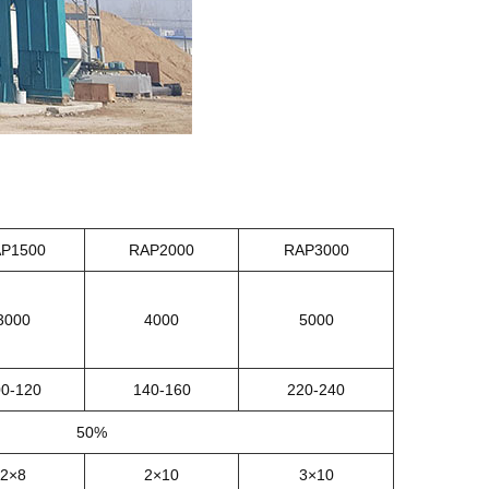
P1500
RAP2000
RAP3000
3000
4000
5000
00-120
140-160
220-240
50%
2×8
2×10
3×10