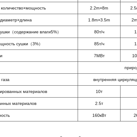
：количество×мощность
2.2m×8m
2.
：диаметр×длина
1.8m×3.5m
2m
 сушки（содержание влаги5%）
80т/ч
1
мощность сушки（3%）
85т/ч
1
и
7МВт
10
приро
 газа
внутренняя циркуляц
рированных материалов
10т
анных материалов
2.5т
ность
160кВт
2