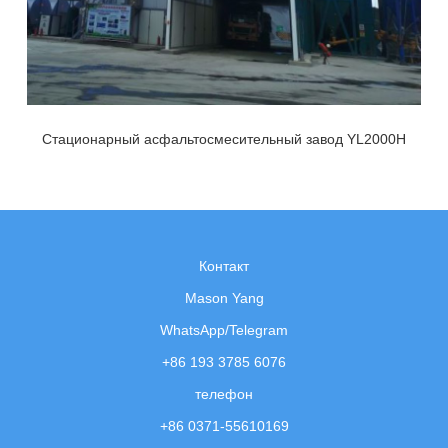
Стационарный асфальтосмесительный завод YL2000H
Контакт
Mason Yang
WhatsApp/Telegram
+86 193 3785 6076
телефон
+86 0371-55610169