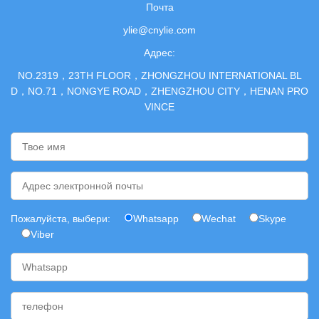
Почта
ylie@cnylie.com
Адрес:
NO.2319，23TH FLOOR，ZHONGZHOU INTERNATIONAL BL
D，NO.71，NONGYE ROAD，ZHENGZHOU CITY，HENAN PRO
VINCE
Пожалуйста, выбери:
Whatsapp
Wechat
Skype
Viber