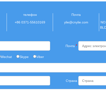
телефон
Почта
+86 0371-55610169
ylie@cnylie.com
NO
BL
*
Почта
Wechat
Skype
Viber
Страна