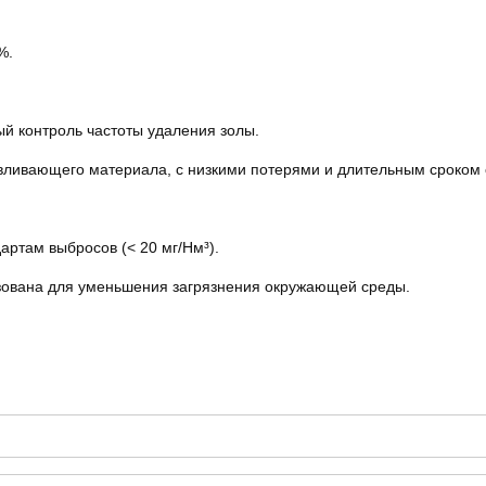
%.
й контроль частоты удаления золы.
вливающего материала, с низкими потерями и длительным сроком
артам выбросов (< 20 мг/Нм³).
зована для уменьшения загрязнения окружающей среды.