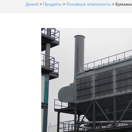
Домой
>
Продукты
>
Основные компоненты
>
Бумажны