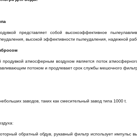
ипа
одувкой представляет собой высокоэффективное пылеулавли
леудаления, высокой эффективности пылеудаления, надежной раб
ыбросом
й продувкой атмосферным воздухом является поток атмосферного
авливающим потоком и продлевает срок службы мешочного фильтр
ебольших заводов, таких как смесительный завод типа 1000 t.
оздуха:
роторный обратный обдув, рукавный фильтр использует импульс в